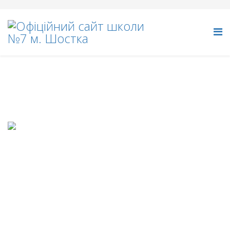
Прийом до 1го класу
інформація про прийом до першого класу
© 2026 Your Company. All Rights Reserved. Designed By
JoomShaper